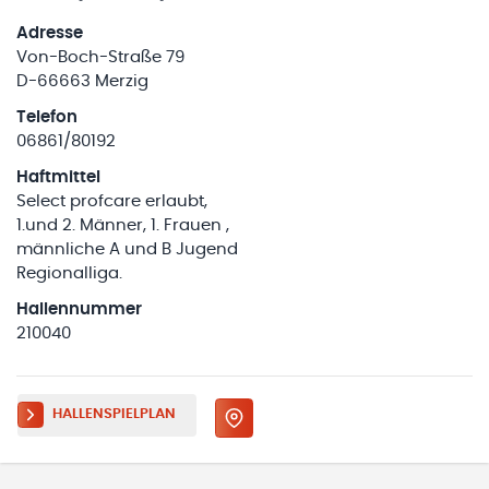
Adresse
Von-Boch-Straße 79
D-66663 Merzig
Telefon
06861/80192
Haftmittel
Select profcare erlaubt,
1.und 2. Männer, 1. Frauen ,
männliche A und B Jugend
Regionalliga.
Hallennummer
210040
HALLENSPIELPLAN