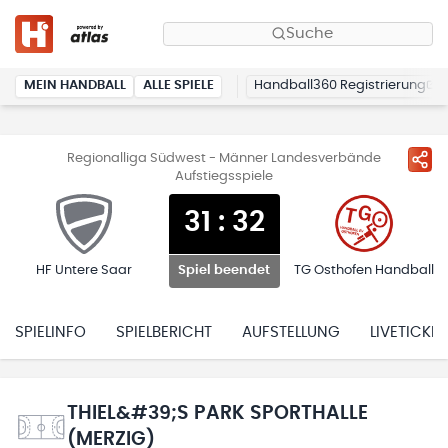
Suche
MEIN HANDBALL
ALLE SPIELE
Handball360 Registrierung
Regionalliga Südwest - Männer Landesverbände
Aufstiegsspiele
31
:
32
HF Untere Saar
TG Osthofen Handball
Spiel beendet
SPIELINFO
SPIELBERICHT
AUFSTELLUNG
LIVETICKER
THIEL&#39;S PARK SPORTHALLE
(MERZIG)