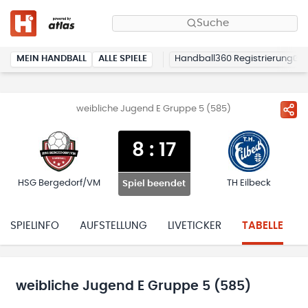
Suche
MEIN HANDBALL
ALLE SPIELE
Handball360 Registrierung
weibliche Jugend E Gruppe 5 (585)
8
:
17
HSG Bergedorf/VM
TH Eilbeck
Spiel beendet
SPIELINFO
AUFSTELLUNG
LIVETICKER
TABELLE
weibliche Jugend E Gruppe 5 (585)