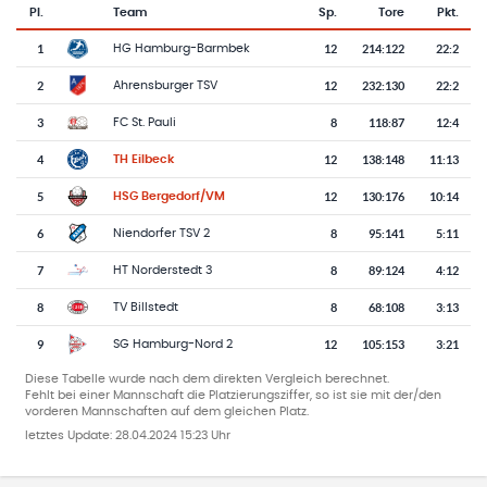
Pl.
Team
Sp.
Tore
Pkt.
Team-Logo
Tabelle mit Vereinsplatzierungen, Spielen, Toren und Punkten
1
12
214
:
122
22:2
HG Hamburg-Barmbek
2
12
232
:
130
22:2
Ahrensburger TSV
3
8
118
:
87
12:4
FC St. Pauli
4
12
138
:
148
11:13
TH Eilbeck
5
12
130
:
176
10:14
HSG Bergedorf/VM
6
8
95
:
141
5:11
Niendorfer TSV 2
7
8
89
:
124
4:12
HT Norderstedt 3
8
8
68
:
108
3:13
TV Billstedt
9
12
105
:
153
3:21
SG Hamburg-Nord 2
Diese Tabelle wurde nach dem direkten Vergleich berechnet.
Fehlt bei einer Mannschaft die Platzierungsziffer, so ist sie mit der/den
vorderen Mannschaften auf dem gleichen Platz.
letztes Update:
28.04.2024 15:23 Uhr