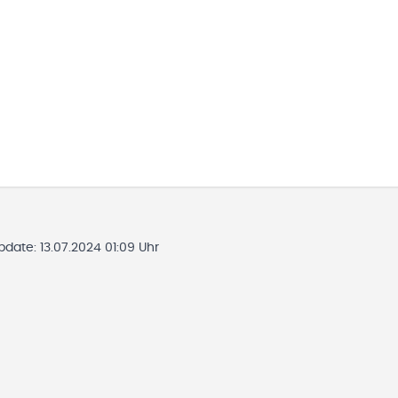
Update:
13.07.2024 01:09 Uhr