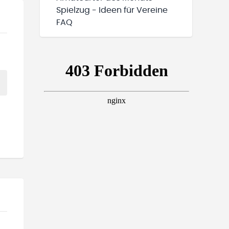
Spielzug - Ideen für Vereine
FAQ