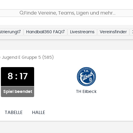
Finde Vereine, Teams, Ligen und mehr…
trierung
Handball360 FAQ
Livestreams
Vereinsfinder
e Jugend E Gruppe 5 (585)
8
:
17
Spiel beendet
TH Eilbeck
TABELLE
HALLE