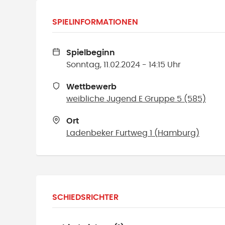
SPIELINFORMATIONEN
Spielbeginn
Sonntag, 11.02.2024 - 14:15 Uhr
Wettbewerb
weibliche Jugend E Gruppe 5 (585)
Ort
Ladenbeker Furtweg 1
(
Hamburg
)
SCHIEDSRICHTER