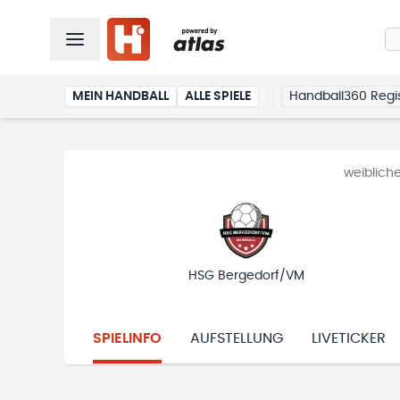
MEIN HANDBALL
ALLE SPIELE
Handball360 Regis
weiblich
HSG Bergedorf/VM
SPIELINFO
AUFSTELLUNG
LIVETICKER