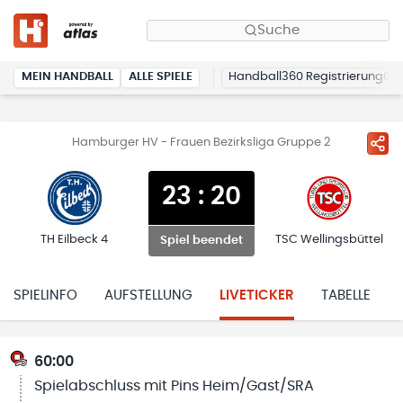
Suche
MEIN HANDBALL
ALLE SPIELE
Handball360 Registrierung
Hamburger HV - Frauen Bezirksliga Gruppe 2
23
:
20
TH Eilbeck 4
TSC Wellingsbüttel
Spiel beendet
SPIELINFO
AUFSTELLUNG
LIVETICKER
TABELLE
60:00
Spielabschluss mit Pins Heim/Gast/SRA