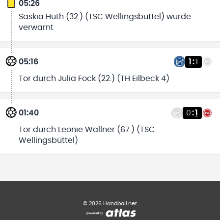
05:26
Saskia Huth (32.) (TSC Wellingsbüttel) wurde
verwarnt
05:16
1
:
1
Tor durch Julia Fock (22.) (TH Eilbeck 4)
01:40
0
:
1
Tor durch Leonie Wallner (67.) (TSC
Wellingsbüttel)
©
2026
Handball.net