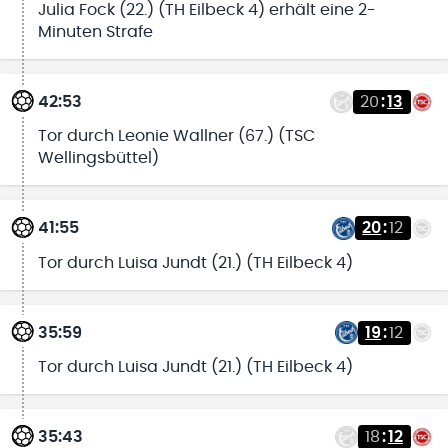
Julia Fock (22.) (TH Eilbeck 4) erhält eine 2-
Minuten Strafe
42:53
20
:
13
Tor durch Leonie Wallner (67.) (TSC
Wellingsbüttel)
41:55
20
:
12
Tor durch Luisa Jundt (21.) (TH Eilbeck 4)
35:59
19
:
12
Tor durch Luisa Jundt (21.) (TH Eilbeck 4)
35:43
18
:
12