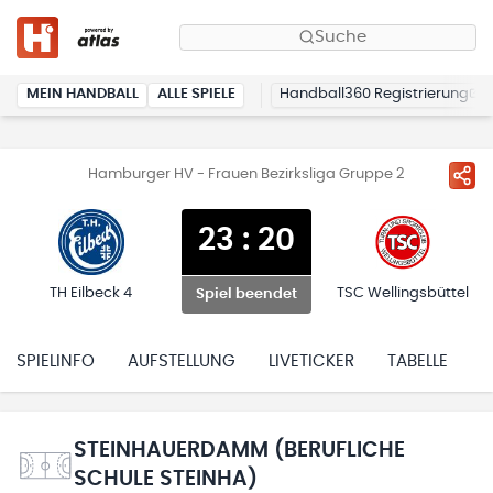
Suche
MEIN HANDBALL
ALLE SPIELE
Handball360 Registrierung
Hamburger HV - Frauen Bezirksliga Gruppe 2
23
:
20
TH Eilbeck 4
TSC Wellingsbüttel
Spiel beendet
SPIELINFO
AUFSTELLUNG
LIVETICKER
TABELLE
H
STEINHAUERDAMM (BERUFLICHE
SCHULE STEINHA)