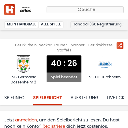
Suche
MEIN HANDBALL
ALLE SPIELE
Handball360 Registrierung
Bezirk Rhein-Neckar-Tauber - Männer 1. Bezirksklasse
Staffel 1
40
:
26
TSG Germania
SG HD-Kirchheim
Spiel beendet
Dossenheim 2
SPIELINFO
SPIELBERICHT
AUFSTELLUNG
LIVETICKE
Jetzt
anmelden
, um den Spielbericht zu lesen. Du hast
noch kein Konto?
Registriere
dich jetzt kostenlos.