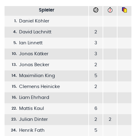
Spieler
Daniel Köhler
1
.
David Lachnitt
2
4
.
Ian Linnett
3
5
.
Jonas Kätker
3
10
.
Jonas Becker
2
13
.
Maximilian King
5
14
.
Clemens Heinicke
2
15
.
Liam Ehrhard
16
.
Mattis Kaul
6
22
.
Julian Dinter
2
2
23
.
Henrik Fath
5
24
.