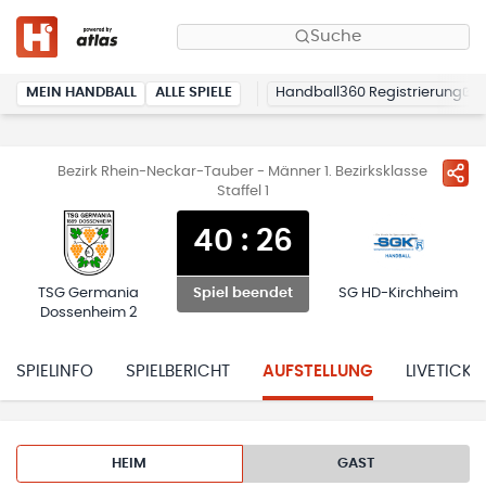
Suche
MEIN HANDBALL
ALLE SPIELE
Handball360 Registrierung
Bezirk Rhein-Neckar-Tauber - Männer 1. Bezirksklasse
Staffel 1
40
:
26
TSG Germania
SG HD-Kirchheim
Spiel beendet
Dossenheim 2
SPIELINFO
SPIELBERICHT
AUFSTELLUNG
LIVETICKE
HEIM
GAST