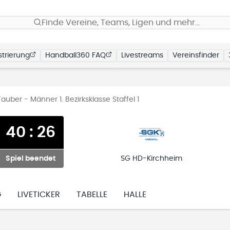
Finde Vereine, Teams, Ligen und mehr…
trierung
Handball360 FAQ
Livestreams
Vereinsfinder
uber - Männer 1. Bezirksklasse Staffel 1
40
:
26
Spiel beendet
SG HD-Kirchheim
G
LIVETICKER
TABELLE
HALLE