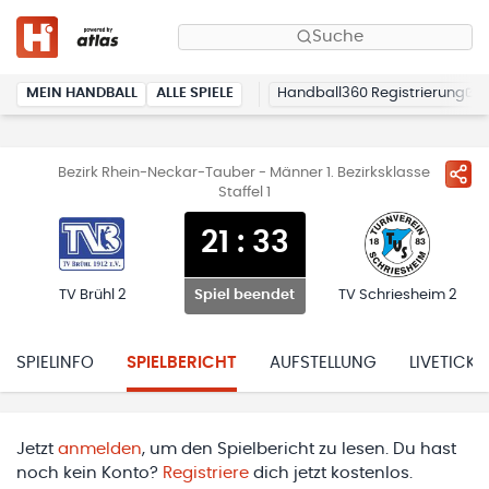
Suche
MEIN HANDBALL
ALLE SPIELE
Handball360 Registrierung
Bezirk Rhein-Neckar-Tauber - Männer 1. Bezirksklasse
Staffel 1
21
:
33
TV Brühl 2
TV Schriesheim 2
Spiel beendet
SPIELINFO
SPIELBERICHT
AUFSTELLUNG
LIVETICKE
Jetzt
anmelden
, um den Spielbericht zu lesen. Du hast
noch kein Konto?
Registriere
dich jetzt kostenlos.