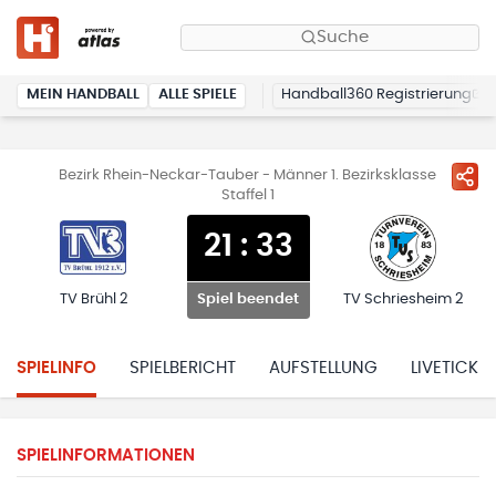
Suche
MEIN HANDBALL
ALLE SPIELE
Handball360 Registrierung
Bezirk Rhein-Neckar-Tauber - Männer 1. Bezirksklasse
Staffel 1
21
:
33
TV Brühl 2
TV Schriesheim 2
Spiel beendet
SPIELINFO
SPIELBERICHT
AUFSTELLUNG
LIVETICKE
SPIELINFORMATIONEN