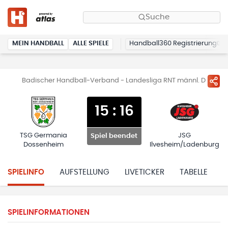
Suche
MEIN HANDBALL
ALLE SPIELE
Handball360 Registrierung
Badischer Handball-Verband - Landesliga RNT männl. D
15
:
16
TSG Germania
JSG
Spiel beendet
Dossenheim
Ilvesheim/Ladenburg
SPIELINFO
AUFSTELLUNG
LIVETICKER
TABELLE
H
SPIELINFORMATIONEN