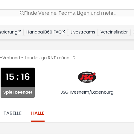
Finde Vereine, Teams, Ligen und mehr…
trierung
Handball360 FAQ
Livestreams
Vereinsfinder
-Verband - Landesliga RNT männl. D
15
:
16
Spiel beendet
JSG Ilvesheim/Ladenburg
TABELLE
HALLE