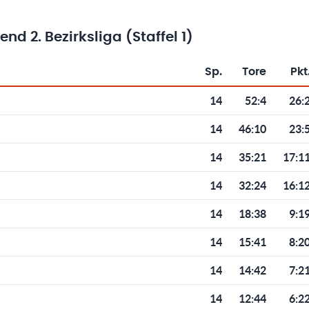
d 2. Bezirksliga (Staffel 1)
Sp.
Tore
Pkt
Toren und Punkten
14
52
:
4
26:
14
46
:
10
23:
14
35
:
21
17:1
14
32
:
24
16:1
14
18
:
38
9:1
14
15
:
41
8:2
14
14
:
42
7:2
14
12
:
44
6:2