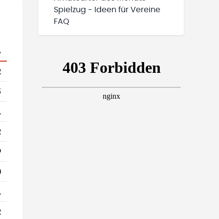
Spielzug - Ideen für Vereine
FAQ
.
2
5
1
2
9
0
1
2