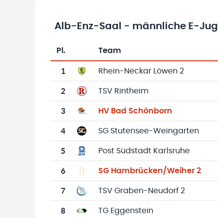
Alb-Enz-Saal - männliche E-Jugen
Pl.
Team
Team-Logo
Tabelle mit Vereinsplatzierungen, Spielen, 
1
Rhein-Neckar Löwen 2
2
TSV Rintheim
3
HV Bad Schönborn
4
SG Stutensee-Weingarten
5
Post Südstadt Karlsruhe
6
SG Hambrücken/Weiher 2
7
TSV Graben-Neudorf 2
8
TG Eggenstein