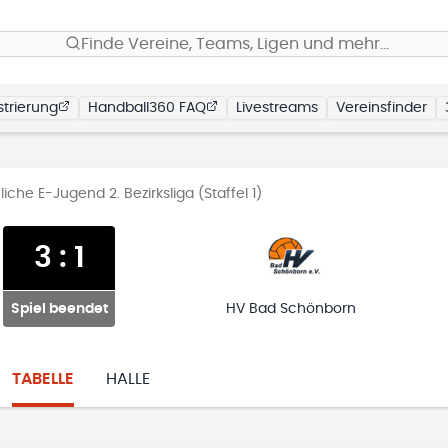
Finde Vereine, Teams, Ligen und mehr…
trierung
Handball360 FAQ
Livestreams
Vereinsfinder
che E-Jugend 2. Bezirksliga (Staffel 1)
3
:
1
Spiel beendet
HV Bad Schönborn
TABELLE
HALLE