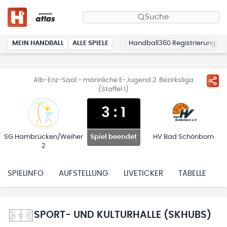
Suche
MEIN HANDBALL
ALLE SPIELE
Handball360 Registrierung
Alb-Enz-Saal - männliche E-Jugend 2. Bezirksliga
(Staffel 1)
3
:
1
SG Hambrücken/Weiher
HV Bad Schönborn
Spiel beendet
2
SPIELINFO
AUFSTELLUNG
LIVETICKER
TABELLE
H
SPORT- UND KULTURHALLE (SKHUBS)