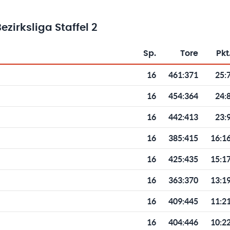
irksliga Staffel 2
Sp.
Tore
Pkt
Toren und Punkten
16
461
:
371
25:
16
454
:
364
24:
16
442
:
413
23:
16
385
:
415
16:1
16
425
:
435
15:1
16
363
:
370
13:1
16
409
:
445
11:2
16
404
:
446
10:2