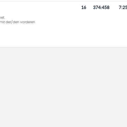
16
374
:
458
7:2
et.
ie mit der/den vorderen