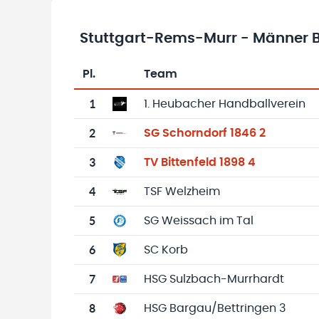
Stuttgart-Rems-Murr - Männer Bez
Pl.
Team
Team-Logo
Tabelle mit Vereinsplatzierungen, Spielen, 
1
1. Heubacher Handballverein
2
SG Schorndorf 1846 2
3
TV Bittenfeld 1898 4
4
TSF Welzheim
5
SG Weissach im Tal
6
SC Korb
7
HSG Sulzbach-Murrhardt
8
HSG Bargau/Bettringen 3