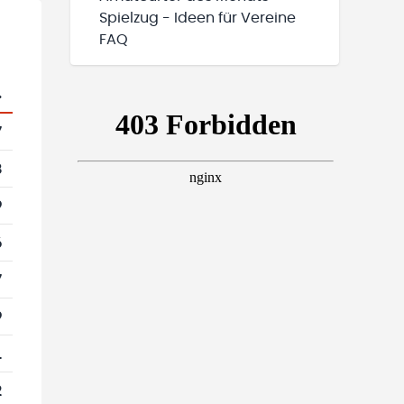
Spielzug - Ideen für Vereine
FAQ
.
7
8
9
6
7
9
1
2