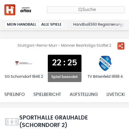
Suche
MEIN HANDBALL
ALLE SPIELE
Handball360 Registrierung
Stuttgart-Rems-Murr - Männer Bezirksliga Staffel 2
22
:
25
SG Schorndorf 1846 2
TV Bittenfeld 1898 4
Spiel beendet
SPIELINFO
SPIELBERICHT
AUFSTELLUNG
LIVETICKER
SPORTHALLE GRAUHALDE
(SCHORNDORF 2)