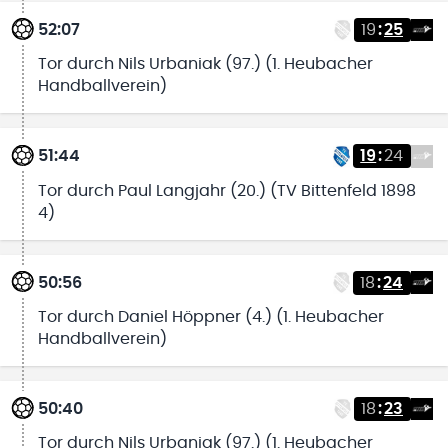
52:07
19
:
25
Tor durch Nils Urbaniak (97.) (1. Heubacher
Handballverein)
51:44
19
:
24
Tor durch Paul Langjahr (20.) (TV Bittenfeld 1898
4)
50:56
18
:
24
Tor durch Daniel Höppner (4.) (1. Heubacher
Handballverein)
50:40
18
:
23
Tor durch Nils Urbaniak (97.) (1. Heubacher