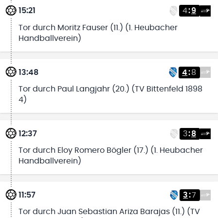
15:21
4
:
9
Tor durch Moritz Fauser (11.) (1. Heubacher
Handballverein)
13:48
4
:
8
Tor durch Paul Langjahr (20.) (TV Bittenfeld 1898
4)
12:37
3
:
8
Tor durch Eloy Romero Bögler (17.) (1. Heubacher
Handballverein)
11:57
3
:
7
Tor durch Juan Sebastian Ariza Barajas (11.) (TV