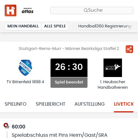
Suche
MEIN HANDBALL
ALLE SPIELE
Handball360 Registrierung
Stuttgart-Rems-Murr - Männer Bezirksliga Staffel 2
26
:
30
TV Bittenfeld 1898 4
1. Heubacher
Spiel beendet
Handballverein
SPIELINFO
SPIELBERICHT
AUFSTELLUNG
LIVETICKE
60:00
Spielabschluss mit Pins Heim/Gast/SRA