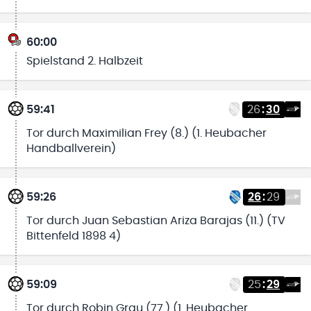
60:00
Spielstand 2. Halbzeit
59:41
26
:
30
Tor durch Maximilian Frey (8.) (1. Heubacher
Handballverein)
59:26
26
:
29
Tor durch Juan Sebastian Ariza Barajas (11.) (TV
Bittenfeld 1898 4)
59:09
25
:
29
Tor durch Robin Grau (77.) (1. Heubacher