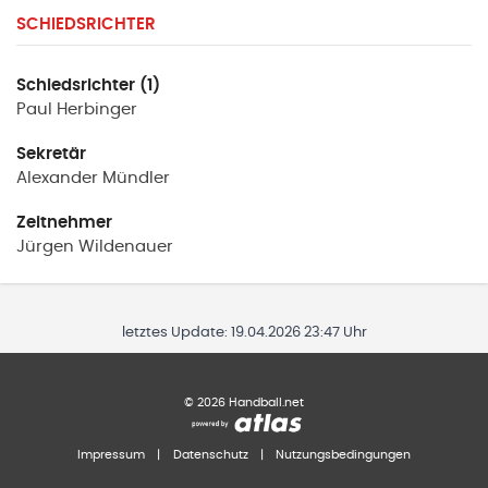
SCHIEDSRICHTER
Schiedsrichter (1)
Paul
Herbinger
Sekretär
Alexander
Mündler
Zeitnehmer
Jürgen
Wildenauer
letztes Update:
19.04.2026 23:47 Uhr
©
2026
Handball.net
Impressum
|
Datenschutz
|
Nutzungsbedingungen