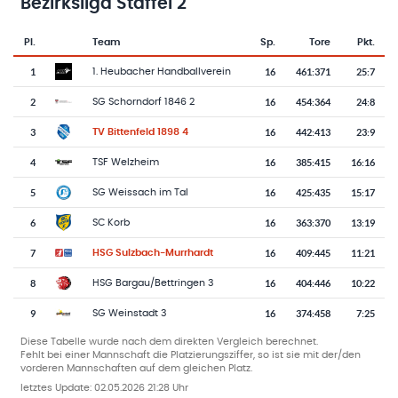
Bezirksliga Staffel 2
Pl.
Team
Sp.
Tore
Pkt.
Team-Logo
Tabelle mit Vereinsplatzierungen, Spielen, Toren und Punkten
1
16
461
:
371
25:7
1. Heubacher Handballverein
2
16
454
:
364
24:8
SG Schorndorf 1846 2
3
16
442
:
413
23:9
TV Bittenfeld 1898 4
4
16
385
:
415
16:16
TSF Welzheim
5
16
425
:
435
15:17
SG Weissach im Tal
6
16
363
:
370
13:19
SC Korb
7
16
409
:
445
11:21
HSG Sulzbach-Murrhardt
8
16
404
:
446
10:22
HSG Bargau/Bettringen 3
9
16
374
:
458
7:25
SG Weinstadt 3
Diese Tabelle wurde nach dem direkten Vergleich berechnet.
Fehlt bei einer Mannschaft die Platzierungsziffer, so ist sie mit der/den
vorderen Mannschaften auf dem gleichen Platz.
letztes Update:
02.05.2026 21:28 Uhr