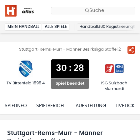
Suche
MEIN HANDBALL
ALLE SPIELE
Handball360 Registrierung
Stuttgart-Rems-Murr - Männer Bezirksliga Staffel 2
30
:
28
TV Bittenfeld 1898 4
HSG Sulzbach-
Spiel beendet
Murrhardt
SPIELINFO
SPIELBERICHT
AUFSTELLUNG
LIVETICKER
Stuttgart-Rems-Murr - Männer