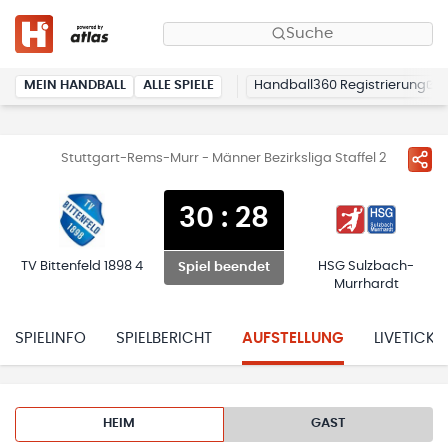
Suche
MEIN HANDBALL
ALLE SPIELE
Handball360 Registrierung
Stuttgart-Rems-Murr - Männer Bezirksliga Staffel 2
30
:
28
TV Bittenfeld 1898 4
HSG Sulzbach-
Spiel beendet
Murrhardt
SPIELINFO
SPIELBERICHT
AUFSTELLUNG
LIVETICKE
HEIM
GAST