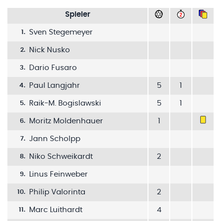
Spieler
Sven Stegemeyer
1
.
Nick Nusko
2
.
Dario Fusaro
3
.
Paul Langjahr
5
1
4
.
Raik-M. Bogislawski
5
1
5
.
Moritz Moldenhauer
1
6
.
Jann Scholpp
7
.
Niko Schweikardt
2
8
.
Linus Feinweber
9
.
Philip Valorinta
2
10
.
Marc Luithardt
4
11
.