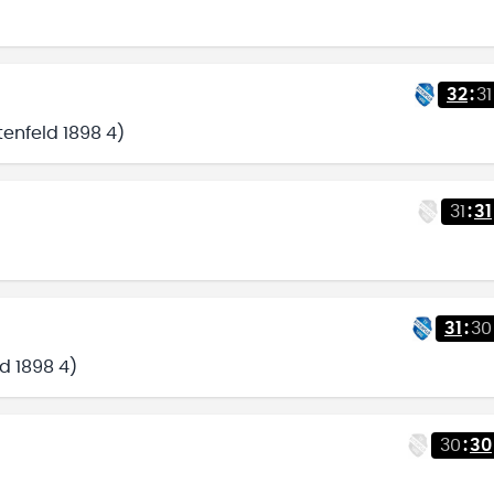
32
:
31
tenfeld 1898 4)
31
:
31
31
:
30
ld 1898 4)
30
:
30