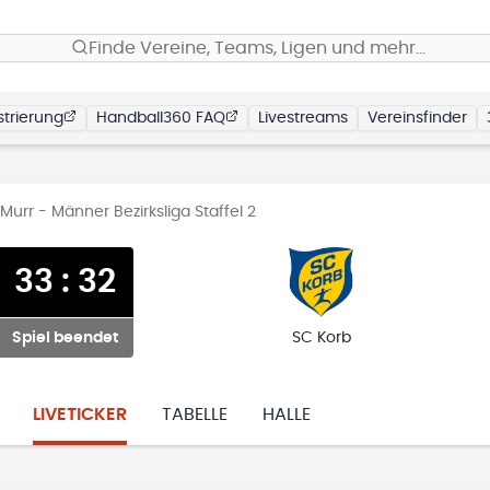
Finde Vereine, Teams, Ligen und mehr…
trierung
Handball360 FAQ
Livestreams
Vereinsfinder
urr - Männer Bezirksliga Staffel 2
33
:
32
Spiel beendet
SC Korb
LIVETICKER
TABELLE
HALLE