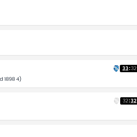
33
:
32
ld 1898 4)
32
:
32