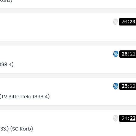
Korb)
26
:
23
26
:
22
898 4)
25
:
22
(TV Bittenfeld 1898 4)
24
:
22
33.) (SC Korb)