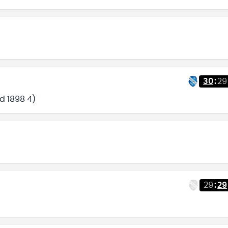
30
:
29
ld 1898 4)
29
:
29