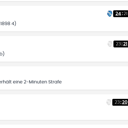
24
:
21
 1898 4)
23
:
21
rb)
 erhält eine 2-Minuten Strafe
23
:
20