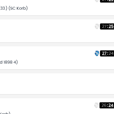
33.) (SC Korb)
27
:
25
27
:
24
ld 1898 4)
26
:
24