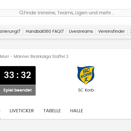
Finde Vereine, Teams, Ligen und mehr…
trierung
Handball360 FAQ
Livestreams
Vereinsfinder
urr - Männer Bezirksliga Staffel 2
33
:
32
Spiel beendet
SC Korb
G
LIVETICKER
TABELLE
HALLE