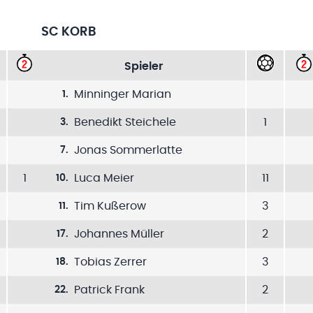
SC KORB
Spieler
Minninger Marian
1
.
Benedikt Steichele
1
3
.
Jonas Sommerlatte
7
.
1
Luca Meier
11
10
.
Tim Kußerow
3
11
.
Johannes Müller
2
17
.
Tobias Zerrer
3
18
.
Patrick Frank
2
22
.