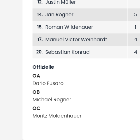
Justin Müller
12
.
Jan Rögner
5
14
.
Roman Wildenauer
1
15
.
Manuel Victor Weinhardt
4
17
.
Sebastian Konrad
4
20
.
Offizielle
OA
Dario
Fusaro
OB
Michael
Rögner
OC
Moritz
Moldenhauer