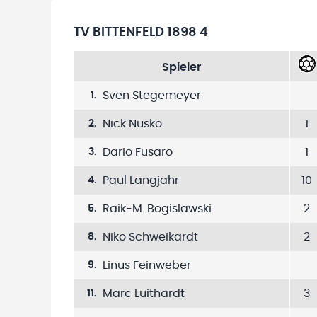
TV BITTENFELD 1898 4
Spieler
Sven Stegemeyer
1
.
Nick Nusko
1
2
.
Dario Fusaro
1
3
.
Paul Langjahr
10
4
.
Raik-M. Bogislawski
2
5
.
Niko Schweikardt
2
8
.
Linus Feinweber
9
.
Marc Luithardt
3
11
.