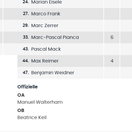
Marian Eisele
24
.
Marco Frank
27
.
Marc Zerrer
29
.
Marc-Pascal Pianca
6
33
.
Pascal Mack
43
.
Max Reimer
4
44
.
Benjamin Weidner
47
.
Offizielle
OA
Manuel
Walterham
OB
Beatrice
Keil