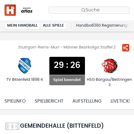
Suche
MEIN HANDBALL
ALLE SPIELE
Handball360 Registrierung
Stuttgart-Rems-Murr - Männer Bezirksliga Staffel 2
29
:
26
TV Bittenfeld 1898 4
HSG Bargau/Bettringen
Spiel beendet
3
SPIELINFO
SPIELBERICHT
AUFSTELLUNG
LIVETICKER
GEMEINDEHALLE (BITTENFELD)