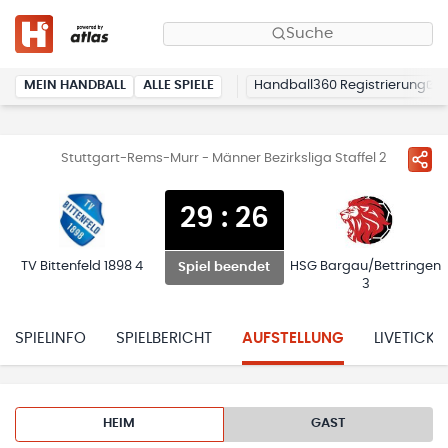
Suche
MEIN HANDBALL
ALLE SPIELE
Handball360 Registrierung
Stuttgart-Rems-Murr - Männer Bezirksliga Staffel 2
29
:
26
TV Bittenfeld 1898 4
HSG Bargau/Bettringen
Spiel beendet
3
SPIELINFO
SPIELBERICHT
AUFSTELLUNG
LIVETICKE
HEIM
GAST