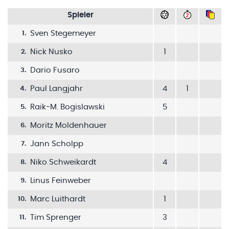
Spieler
Sven Stegemeyer
1
.
Nick Nusko
1
2
.
Dario Fusaro
3
.
Paul Langjahr
4
1
4
.
Raik-M. Bogislawski
5
5
.
Moritz Moldenhauer
6
.
Jann Scholpp
7
.
Niko Schweikardt
4
8
.
Linus Feinweber
9
.
Marc Luithardt
1
10
.
Tim Sprenger
3
11
.