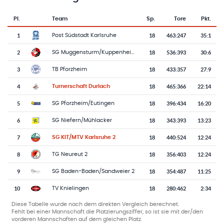
Pl.
Team
Sp.
Tore
Pkt.
Team-Logo
Tabelle mit Vereinsplatzierungen, Spielen, Toren und Punkten
1
18
463
:
247
35:1
Post Südstadt Karlsruhe
2
18
536
:
393
30:6
SG Muggensturm/Kuppenheim 2
3
18
433
:
357
27:9
TB Pforzheim
4
18
465
:
366
22:14
Turnerschaft Durlach
5
18
396
:
434
16:20
SG Pforzheim/Eutingen
6
18
343
:
393
13:23
SG Niefern/Mühlacker
7
18
440
:
524
12:24
SG KIT/MTV Karlsruhe 2
8
18
356
:
403
12:24
TG Neureut 2
9
18
354
:
487
11:25
SG Baden-Baden/Sandweier 2
10
18
280
:
462
2:34
TV Knielingen
Diese Tabelle wurde nach dem direkten Vergleich berechnet.
Fehlt bei einer Mannschaft die Platzierungsziffer, so ist sie mit der/den
vorderen Mannschaften auf dem gleichen Platz.