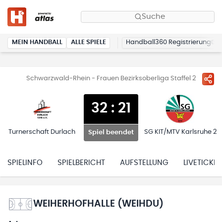
Suche
MEIN HANDBALL
ALLE SPIELE
Handball360 Registrierung
Schwarzwald-Rhein - Frauen Bezirksoberliga Staffel 2
32
:
21
Turnerschaft Durlach
SG KIT/MTV Karlsruhe 2
Spiel beendet
SPIELINFO
SPIELBERICHT
AUFSTELLUNG
LIVETICKER
WEIHERHOFHALLE (WEIHDU)