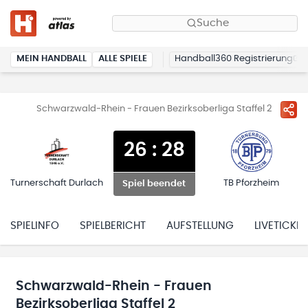
Suche
MEIN HANDBALL
ALLE SPIELE
Handball360 Registrierung
Schwarzwald-Rhein - Frauen Bezirksoberliga Staffel 2
26
:
28
Turnerschaft Durlach
TB Pforzheim
Spiel beendet
SPIELINFO
SPIELBERICHT
AUFSTELLUNG
LIVETICKER
Schwarzwald-Rhein - Frauen
Bezirksoberliga Staffel 2