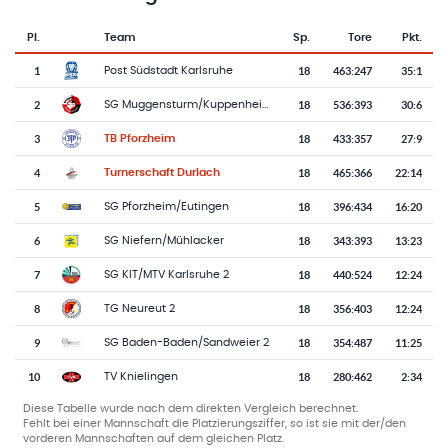
Pl.
Team
Sp.
Tore
Pkt.
Team-Logo
Tabelle mit Vereinsplatzierungen, Spielen, Toren und Punkten
1
18
463
:
247
35:1
Post Südstadt Karlsruhe
2
18
536
:
393
30:6
SG Muggensturm/Kuppenheim 2
3
18
433
:
357
27:9
TB Pforzheim
4
18
465
:
366
22:14
Turnerschaft Durlach
5
18
396
:
434
16:20
SG Pforzheim/Eutingen
6
18
343
:
393
13:23
SG Niefern/Mühlacker
7
18
440
:
524
12:24
SG KIT/MTV Karlsruhe 2
8
18
356
:
403
12:24
TG Neureut 2
9
18
354
:
487
11:25
SG Baden-Baden/Sandweier 2
10
18
280
:
462
2:34
TV Knielingen
Diese Tabelle wurde nach dem direkten Vergleich berechnet.
Fehlt bei einer Mannschaft die Platzierungsziffer, so ist sie mit der/den
vorderen Mannschaften auf dem gleichen Platz.