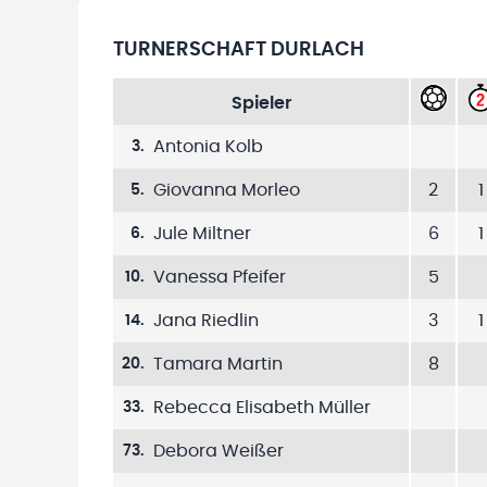
TURNERSCHAFT DURLACH
Spieler
Antonia Kolb
3
.
Giovanna Morleo
2
1
5
.
Jule Miltner
6
1
6
.
Vanessa Pfeifer
5
10
.
Jana Riedlin
3
1
14
.
Tamara Martin
8
20
.
Rebecca Elisabeth Müller
33
.
Debora Weißer
73
.