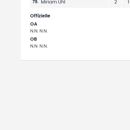
Miriam Uhl
2
1
79
.
Offizielle
OA
N.N.
N.N.
OB
N.N.
N.N.