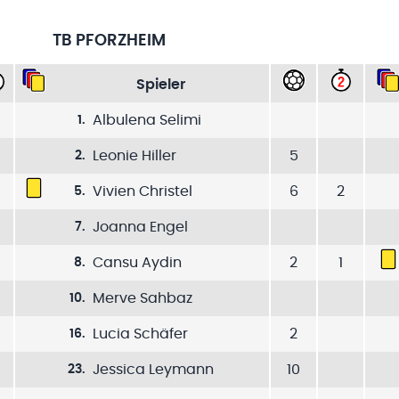
TB PFORZHEIM
Spieler
Albulena Selimi
1
.
Leonie Hiller
5
2
.
Vivien Christel
6
2
5
.
Joanna Engel
7
.
Cansu Aydin
2
1
8
.
Merve Sahbaz
10
.
Lucia Schäfer
2
16
.
Jessica Leymann
10
23
.