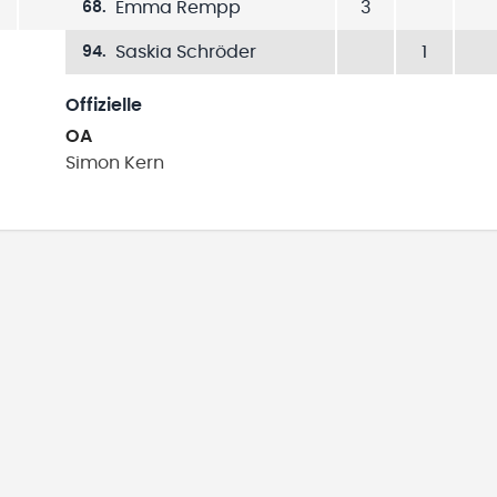
Emma Rempp
3
68
.
Saskia Schröder
1
94
.
Offizielle
OA
Simon
Kern