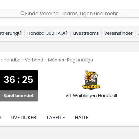
Finde Vereine, Teams, Ligen und mehr…
trierung
Handball360 FAQ
Livestreams
Vereinsfinder
 Handball-Verband - Männer-Regionalliga
36
:
25
Spiel beendet
VfL Waiblingen Handball
G
LIVETICKER
TABELLE
HALLE