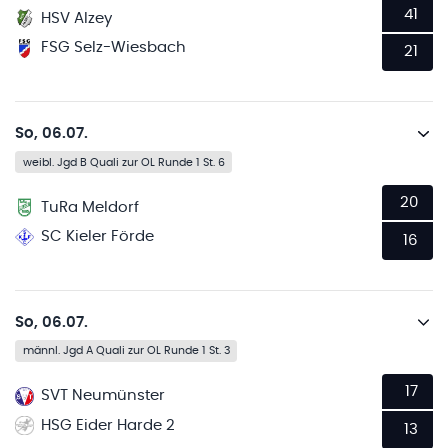
41
HSV Alzey
FSG Selz-Wiesbach
21
So, 06.07.
weibl. Jgd B Quali zur OL Runde 1 St. 6
20
TuRa Meldorf
SC Kieler Förde
16
So, 06.07.
männl. Jgd A Quali zur OL Runde 1 St. 3
17
SVT Neumünster
HSG Eider Harde 2
13