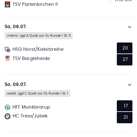
TSV Partenkirchen II
So, 06.07.
männl. Jgd A Quali zur OL Runde 1 St. 5
20
HSG Horst/Kiebitzreihe
TSV Bargteheide
27
So, 06.07.
weibl. Jgd C Quali zur OL Runde 1 St. 1
17
HFF Munkbrarup
HC Treia/Jübek
21