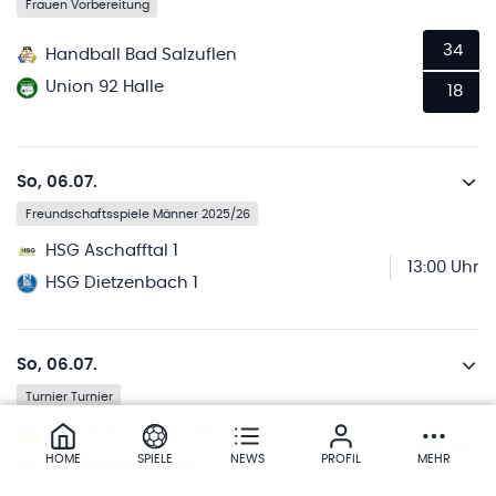
Frauen Vorbereitung
34
Handball Bad Salzuflen
Union 92 Halle
18
So, 06.07.
Freundschaftsspiele Männer 2025/26
HSG Aschafftal 1
13:00 Uhr
HSG Dietzenbach 1
So, 06.07.
Turnier Turnier
TuS Hertha Hetzerath 1920 e.V. 1
13:00 Uhr
HOME
SPIELE
NEWS
PROFIL
MEHR
TV Korschenbroich