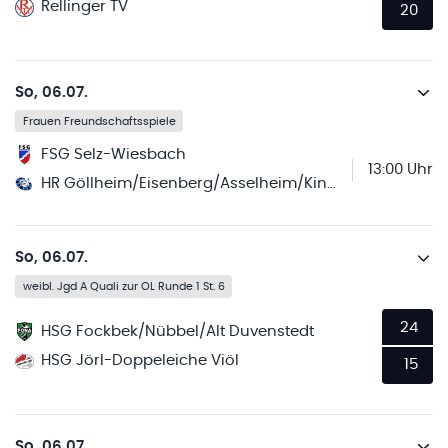
Rellinger TV
20
So, 06.07.
Frauen Freundschaftsspiele
FSG Selz-Wiesbach
13:00 Uhr
HR Göllheim/Eisenberg/Asselheim/Kindenheim
So, 06.07.
weibl. Jgd A Quali zur OL Runde 1 St. 6
24
HSG Fockbek/Nübbel/Alt Duvenstedt
HSG Jörl-Doppeleiche Viöl
15
So, 06.07.