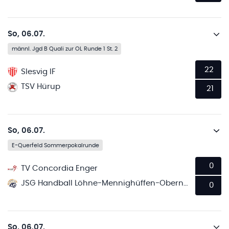
So, 06.07.
männl. Jgd B Quali zur OL Runde 1 St. 2
22
Slesvig IF
TSV Hürup
21
So, 06.07.
E-Querfeld Sommerpokalrunde
0
TV Concordia Enger
JSG Handball Löhne-Mennighüffen-Obernbeck
0
So, 06.07.