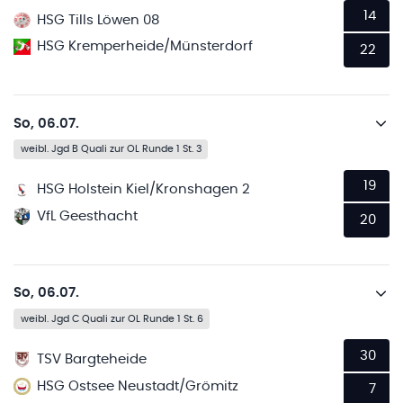
14
HSG Tills Löwen 08
HSG Kremperheide/Münsterdorf
22
So, 06.07.
weibl. Jgd B Quali zur OL Runde 1 St. 3
19
HSG Holstein Kiel/Kronshagen 2
VfL Geesthacht
20
So, 06.07.
weibl. Jgd C Quali zur OL Runde 1 St. 6
30
TSV Bargteheide
HSG Ostsee Neustadt/Grömitz
7