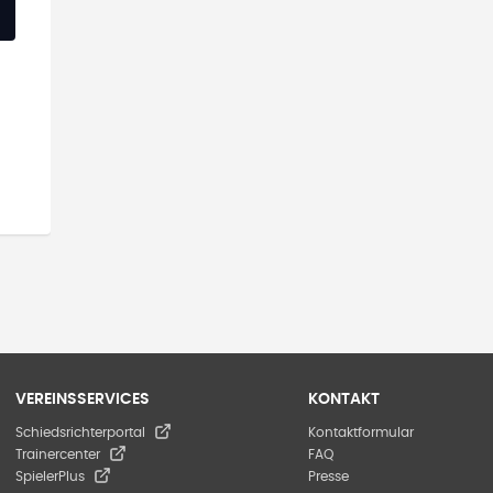
VEREINSSERVICES
KONTAKT
Schiedsrichterportal
Kontaktformular
Trainercenter
FAQ
SpielerPlus
Presse