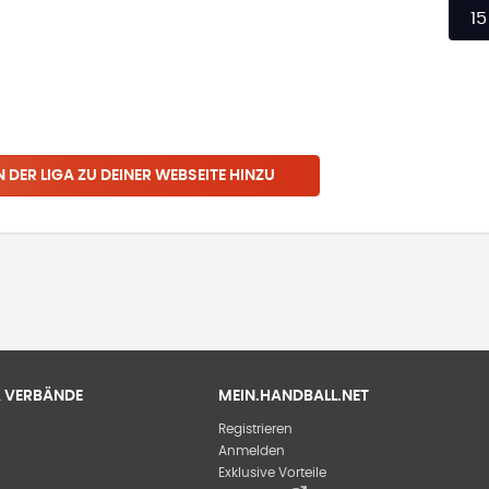
15
N
DER LIGA
ZU DEINER WEBSEITE HINZU
 & VERBÄNDE
MEIN.HANDBALL.NET
Registrieren
Anmelden
Exklusive Vorteile