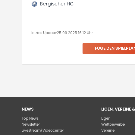
Bergischer HC
letztes Update:
25.09.2025 16:12 Uhr
FÜGE DEN SPIELPLA
NEWS
LIGEN, VEREINE
Top News
Ligen
Newsletter
Wettbewerbe
Livestream/Videocenter
Vereine