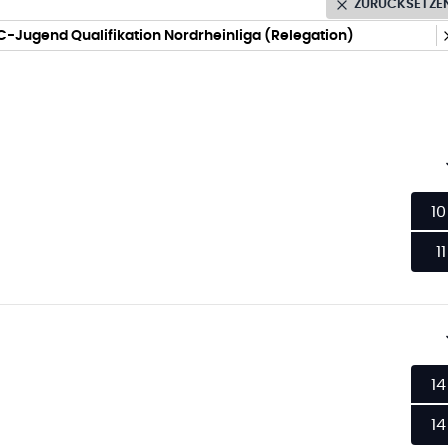
ZURÜCKSETZE
C-Jugend Qualifikation Nordrheinliga (Relegation)
10
11
14
14