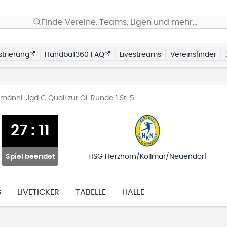
Finde Vereine, Teams, Ligen und mehr…
trierung
Handball360 FAQ
Livestreams
Vereinsfinder
männl. Jgd C Quali zur OL Runde 1 St. 5
27
:
11
Spiel beendet
HSG Herzhorn/Kollmar/Neuendorf
G
LIVETICKER
TABELLE
HALLE