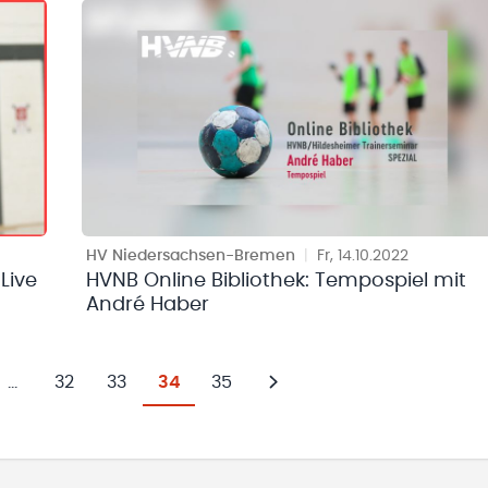
HV Niedersachsen-Bremen
|
Fr, 14.10.2022
Live
HVNB Online Bibliothek: Tempospiel mit
André Haber
...
32
33
34
35
Weiter