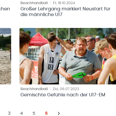
Beachhandball
|
Fr, 18.10.2024
ichen
Großer Lehrgang markiert Neustart für
die männliche U17
Beachhandball
|
Do, 06.07.2023
Gemischte Gefühle nach der U17-EM
3
4
5
6