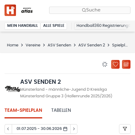
Suche
MEIN HANDBALL
ALLE SPIELE
Handball360 Registrierung
Home
Vereine
ASV Senden
ASV Senden 2
Spielplan
BENACHRICHTIG
ZU „MEINE
ASV SENDEN 2
Münsterland - männliche-Jugend D Kreisliga
Münsterland Gruppe 3 (Hallenrunde 2025/2026)
TEAM-SPIELPLAN
TABELLEN
01.07.2025 - 30.06.2026