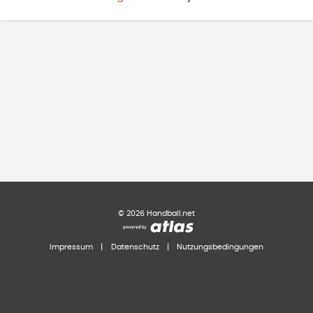
©
2026
Handball.net
Impressum
|
Datenschutz
|
Nutzungsbedingungen