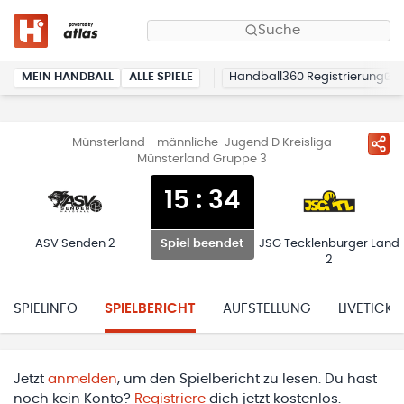
Suche
MEIN HANDBALL
ALLE SPIELE
Handball360 Registrierung
Münsterland - männliche-Jugend D Kreisliga
Münsterland Gruppe 3
15
:
34
ASV Senden 2
JSG Tecklenburger Land
Spiel beendet
2
SPIELINFO
SPIELBERICHT
AUFSTELLUNG
LIVETICKE
Jetzt
anmelden
, um den Spielbericht zu lesen. Du hast
noch kein Konto?
Registriere
dich jetzt kostenlos.