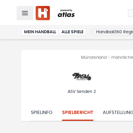
MEIN HANDBALL
ALLE SPIELE
Handball360 Regis
Münsterland - männliche
ASV Senden 2
SPIELINFO
SPIELBERICHT
AUFSTELLUN