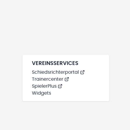
VEREINSSERVICES
Schiedsrichterportal
Trainercenter
SpielerPlus
Widgets