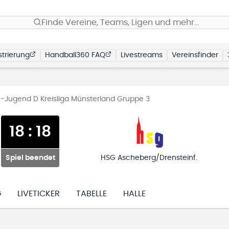
Finde Vereine, Teams, Ligen und mehr…
trierung
Handball360 FAQ
Livestreams
Vereinsfinder
-Jugend D Kreisliga Münsterland Gruppe 3
18
:
18
Spiel beendet
HSG Ascheberg/Drensteinf.
G
LIVETICKER
TABELLE
HALLE