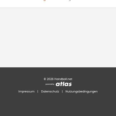
©
2026
Handball.net
Impressum
|
Datenschutz
|
Nutzungsbedingungen