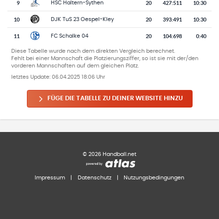
9
20
427
:
511
10:30
HSC Haltern-Sythen
10
20
393
:
491
10:30
DJK TuS 23 Oespel-Kley
11
20
104
:
698
0:40
FC Schalke 04
Diese Tabelle wurde nach dem direkten Vergleich berechnet.
Fehlt bei einer Mannschaft die Platzierungsziffer, so ist sie mit der/den
vorderen Mannschaften auf dem gleichen Platz.
letztes Update:
06.04.2025 18:06 Uhr
FÜGE DIE TABELLE ZU DEINER WEBSITE HINZU
©
2026
Handball.net
Impressum
|
Datenschutz
|
Nutzungsbedingungen