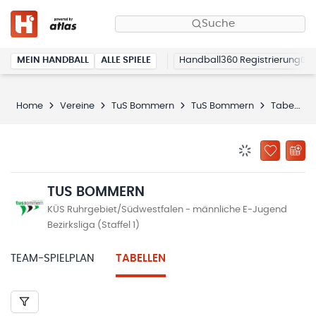
Suche
MEIN HANDBALL
ALLE SPIELE
Handball360 Registrierung
Home
Vereine
TuS Bommern
TuS Bommern
Tabellen
BENACHRICHTIG
ZU „MEINE
TUS BOMMERN
KÜS Ruhrgebiet/Südwestfalen - männliche E-Jugend
Bezirksliga (Staffel 1)
TEAM-SPIELPLAN
TABELLEN