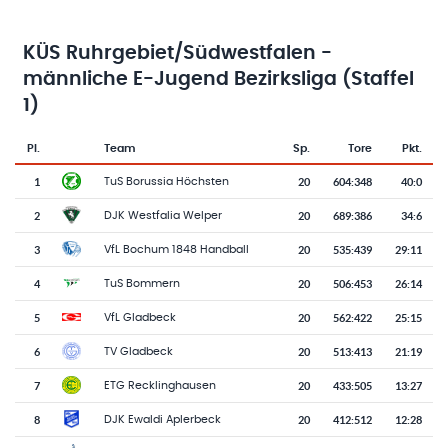
KÜS Ruhrgebiet/Südwestfalen -
männliche E-Jugend Bezirksliga (Staffel
1)
Pl.
Team
Sp.
Tore
Pkt.
Team-Logo
Tabelle mit Vereinsplatzierungen, Spielen, Toren und Punkten
1
20
604
:
348
40:0
TuS Borussia Höchsten
2
20
689
:
386
34:6
DJK Westfalia Welper
3
20
535
:
439
29:11
VfL Bochum 1848 Handball
4
20
506
:
453
26:14
TuS Bommern
5
20
562
:
422
25:15
VfL Gladbeck
6
20
513
:
413
21:19
TV Gladbeck
7
20
433
:
505
13:27
ETG Recklinghausen
8
20
412
:
512
12:28
DJK Ewaldi Aplerbeck