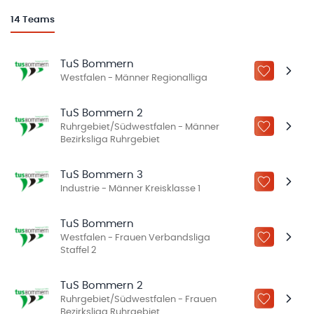
14
Teams
TuS Bommern
ZU „MEINE
Westfalen - Männer Regionalliga
TuS Bommern 2
Ruhrgebiet/Südwestfalen - Männer
ZU „MEINE
Bezirksliga Ruhrgebiet
TuS Bommern 3
ZU „MEINE
Industrie - Männer Kreisklasse 1
TuS Bommern
Westfalen - Frauen Verbandsliga
ZU „MEINE
Staffel 2
TuS Bommern 2
Ruhrgebiet/Südwestfalen - Frauen
ZU „MEINE
Bezirksliga Ruhrgebiet