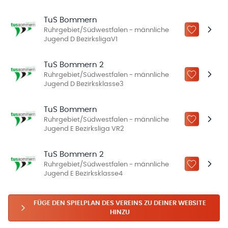
TuS Bommern
Ruhrgebiet/Südwestfalen - männliche
ZU „MEINE
Jugend D BezirksligaV1
TuS Bommern 2
Ruhrgebiet/Südwestfalen - männliche
ZU „MEINE
Jugend D Bezirksklasse3
TuS Bommern
Ruhrgebiet/Südwestfalen - männliche
ZU „MEINE
Jugend E Bezirksliga VR2
TuS Bommern 2
Ruhrgebiet/Südwestfalen - männliche
ZU „MEINE
Jugend E Bezirksklasse4
FÜGE DEN SPIELPLAN DES VEREINS ZU DEINER WEBSITE
HINZU