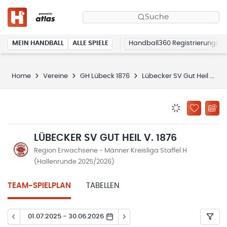
Suche
MEIN HANDBALL
ALLE SPIELE
Handball360 Registrierung
Home
Vereine
GH Lübeck 1876
Lübecker SV Gut Heil v. 1876
BENACHRICHTIG
ZU „MEINE
LÜBECKER SV GUT HEIL V. 1876
Region Erwachsene - Männer Kreisliga Staffel H
(Hallenrunde 2025/2026)
TEAM-SPIELPLAN
TABELLEN
01.07.2025 - 30.06.2026