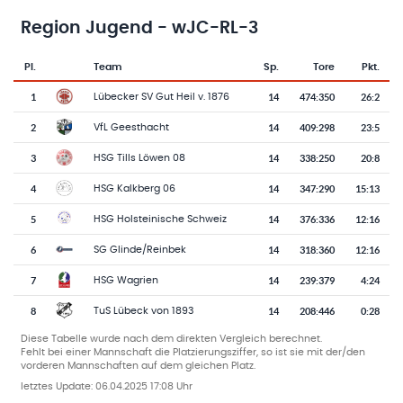
Region Jugend - wJC-RL-3
Pl.
Team
Sp.
Tore
Pkt.
Team-Logo
Tabelle mit Vereinsplatzierungen, Spielen, Toren und Punkten
1
14
474
:
350
26:2
Lübecker SV Gut Heil v. 1876
2
14
409
:
298
23:5
VfL Geesthacht
3
14
338
:
250
20:8
HSG Tills Löwen 08
4
14
347
:
290
15:13
HSG Kalkberg 06
5
14
376
:
336
12:16
HSG Holsteinische Schweiz
6
14
318
:
360
12:16
SG Glinde/Reinbek
7
14
239
:
379
4:24
HSG Wagrien
8
14
208
:
446
0:28
TuS Lübeck von 1893
Diese Tabelle wurde nach dem direkten Vergleich berechnet.
Fehlt bei einer Mannschaft die Platzierungsziffer, so ist sie mit der/den
vorderen Mannschaften auf dem gleichen Platz.
letztes Update:
06.04.2025 17:08 Uhr