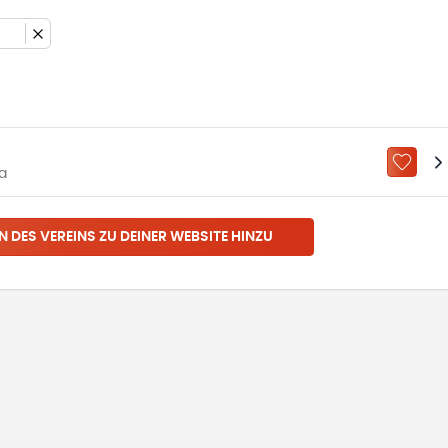
ZU „M
a
N DES VEREINS ZU DEINER WEBSITE HINZU