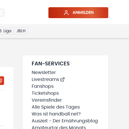
ANMELDEN
3. Liga
JBLH
FAN-SERVICES
Newsletter
Livestreams
HTIGUNGSSTATUS WIRD GELADEN
MEINE TEAMS“ HINZUFÜGEN
Fanshops
Ticketshops
Vereinsfinder
Alle Spiele des Tages
Was ist handball.net?
Auszeit - Der Ernährungsblog
Amateurtor des Monats