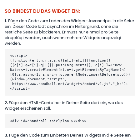
SO BINDEST DU DAS WIDGET EIN:
1
.
Füge den Code zum Laden des Widget-Javascripts in die Seite
ein. Dieser Code lädt asynchron im Hintergrund, ohne die
restliche Seite zu blockieren. Er muss nur einmal pro Seite
eingefügt werden, auch wenn mehrere Widgets angezeigt
werden.
<script>
(function(e,t,n,r,i,s,o){e[i]=e[i]||function()
{(e[i].q=e[i].q||[]).push(arguments)}, e[i].l=1*new
Date;s=t.createElement(n),o=t.getElementsByTagName(n)
[0];s.async=1; s.src=r;o.parentNode.insertBefore(s,o)})
(window,document,"script",
'https://www.handball.net/widgets/embed/v1.js',"_hb");
</script>
2
.
Füge den HTML-Container in Deiner Seite dort ein, wo das
Widget erscheinen soll.
<div id='handball-spielplan'></div>
3
.
Füge den Code zum Einbetten Deines Widgets in die Seite ein.