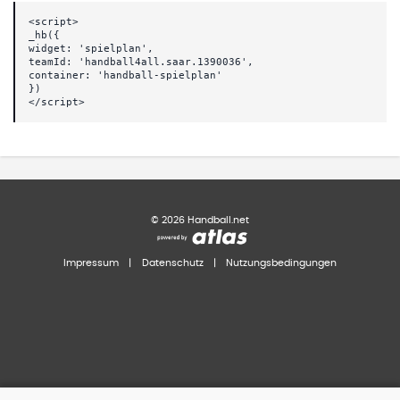
<script>
_hb({
widget: 'spielplan',
teamId: 'handball4all.saar.1390036',
container: 'handball-spielplan'
})
</script>
©
2026
Handball.net
Impressum
|
Datenschutz
|
Nutzungsbedingungen