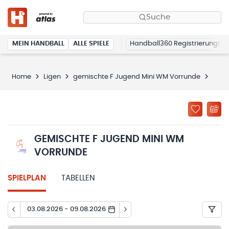
Suche
MEIN HANDBALL
ALLE SPIELE
Handball360 Registrierung
Home
Ligen
gemischte F Jugend Mini WM Vorrunde
Spie
GEMISCHTE F JUGEND MINI WM
VORRUNDE
SPIELPLAN
TABELLEN
03.08.2026 - 09.08.2026