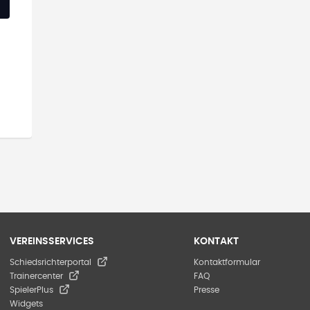
VEREINSSERVICES
KONTAKT
Schiedsrichterportal
Kontaktformular
Trainercenter
FAQ
SpielerPlus
Presse
Widgets