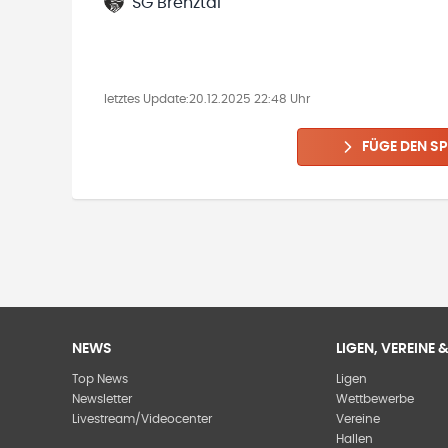
SG Brenztal
letztes Update:
20.12.2025 22:48 Uhr
FÜGE DEN SP
NEWS
LIGEN, VEREINE
Top News
Ligen
Newsletter
Wettbewerbe
Livestream/Videocenter
Vereine
Hallen