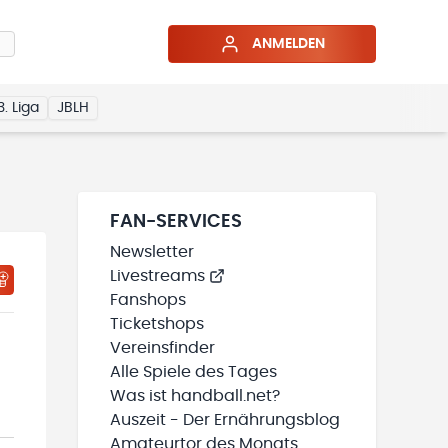
ANMELDEN
3. Liga
JBLH
FAN-SERVICES
Newsletter
Livestreams
HTIGUNGSSTATUS WIRD GELADEN
MEINE TEAMS“ HINZUFÜGEN
Fanshops
Ticketshops
Vereinsfinder
Alle Spiele des Tages
Was ist handball.net?
Auszeit - Der Ernährungsblog
Amateurtor des Monats