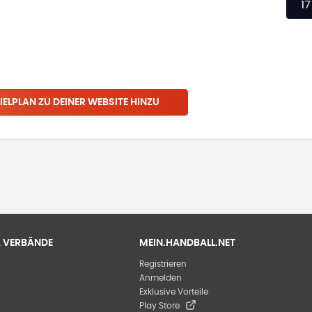
17
IELPLAN ZU DEINER WEBSITE HINZU
 & VERBÄNDE
MEIN.HANDBALL.NET
Registrieren
Anmelden
Exklusive Vorteile
Play Store