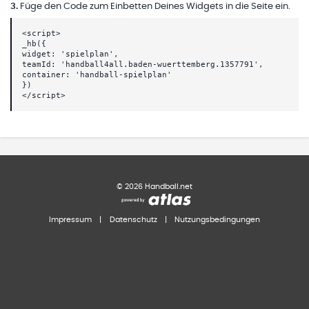
3
.
Füge den Code zum Einbetten Deines Widgets in die Seite ein.
<script>
_hb({
widget: 'spielplan',
teamId: 'handball4all.baden-wuerttemberg.1357791',
container: 'handball-spielplan'
})
</script>
©
2026
Handball.net
Impressum
|
Datenschutz
|
Nutzungsbedingungen