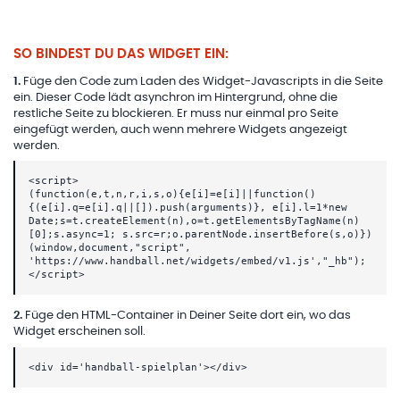
SO BINDEST DU DAS WIDGET EIN:
1
.
Füge den Code zum Laden des Widget-Javascripts in die Seite
ein. Dieser Code lädt asynchron im Hintergrund, ohne die
restliche Seite zu blockieren. Er muss nur einmal pro Seite
eingefügt werden, auch wenn mehrere Widgets angezeigt
werden.
<script>
(function(e,t,n,r,i,s,o){e[i]=e[i]||function()
{(e[i].q=e[i].q||[]).push(arguments)}, e[i].l=1*new
Date;s=t.createElement(n),o=t.getElementsByTagName(n)
[0];s.async=1; s.src=r;o.parentNode.insertBefore(s,o)})
(window,document,"script",
'https://www.handball.net/widgets/embed/v1.js',"_hb");
</script>
2
.
Füge den HTML-Container in Deiner Seite dort ein, wo das
Widget erscheinen soll.
<div id='handball-spielplan'></div>