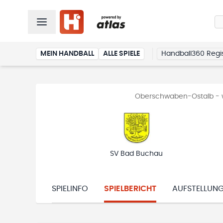
MEIN HANDBALL
ALLE SPIELE
Handball360 Regis
Oberschwaben-Ostalb - we
SV Bad Buchau
SPIELINFO
SPIELBERICHT
AUFSTELLUN