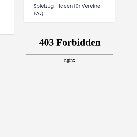
Spielzug - Ideen für Vereine
FAQ