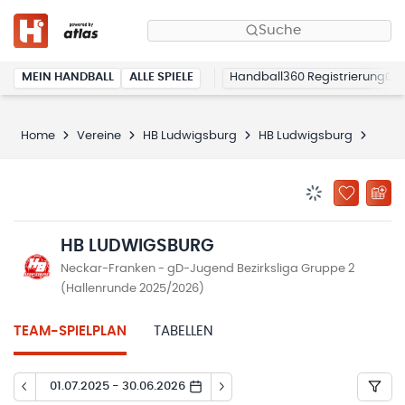
Suche
MEIN HANDBALL
ALLE SPIELE
Handball360 Registrierung
Home
Vereine
HB Ludwigsburg
HB Ludwigsburg
Spiel
BENACHRICHTIG
ZU „MEINE
HB LUDWIGSBURG
Neckar-Franken - gD-Jugend Bezirksliga Gruppe 2
(Hallenrunde 2025/2026)
TEAM-SPIELPLAN
TABELLEN
01.07.2025 - 30.06.2026