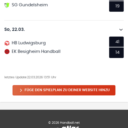
SG Gundelsheim
19
So, 22.03.
41
HB Ludwigsburg
EK Besigheim Handball
14
letztes Update:
22.03.2026 13:51 Uhr
FÜGE DEN SPIELPLAN ZU DEINER WEBSITE HINZU
©
2026
Handball.net